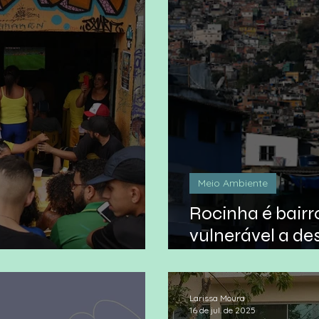
Meio Ambiente
Rocinha é bairr
vulnerável a de
osta
projeto
Larissa Moura
16 de jul. de 2025