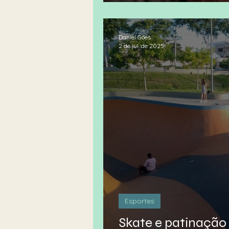
espalha pela gera
Daniel Góes
2 de jul. de 2025
Esportes
Skate e patinação