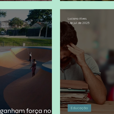
ção Z
De volta ao cha
Luciano Alves
1 de jul. de 2025
Educação
 ganham força no