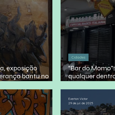
Cidades
a, exposição
“Bar do Momo”:
herança bantu no
qualquer dentr
o
premiado
Everton Victor
29 de jul. de 2025