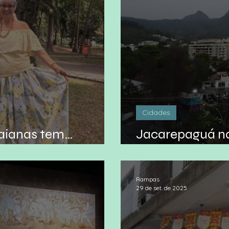
Cidades
baianas tem…
Jacarepaguá na
muda com a nov
Rampas
29 de set. de 2025