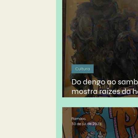
Cultura
Do dengo ao samb
mostra raízes da 
cotidiano brasileir
Rampas
30 de jul. de 2025