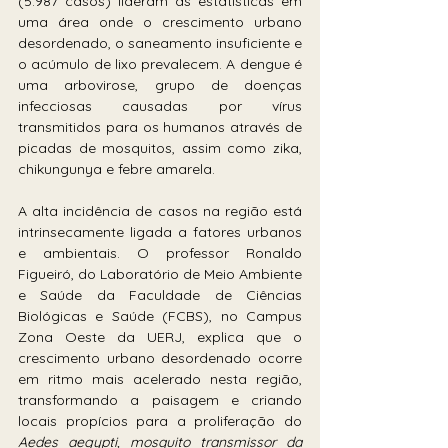
(5.987 casos) lideram as estatísticas em 
uma área onde o crescimento urbano 
desordenado, o saneamento insuficiente e 
o acúmulo de lixo prevalecem. A dengue é 
uma arbovirose, grupo de doenças 
infecciosas causadas por vírus 
transmitidos para os humanos através de 
picadas de mosquitos, assim como zika, 
chikungunya e febre amarela.
A alta incidência de casos na região está 
intrinsecamente ligada a fatores urbanos 
e ambientais. O professor Ronaldo 
Figueiró, do Laboratório de Meio Ambiente 
e Saúde da Faculdade de Ciências 
Biológicas e Saúde (FCBS), no Campus 
Zona Oeste da UERJ, explica que o 
crescimento urbano desordenado ocorre 
em ritmo mais acelerado nesta região, 
transformando a paisagem e criando 
locais propícios para a proliferação do 
Aedes aegypti, mosquito transmissor da 