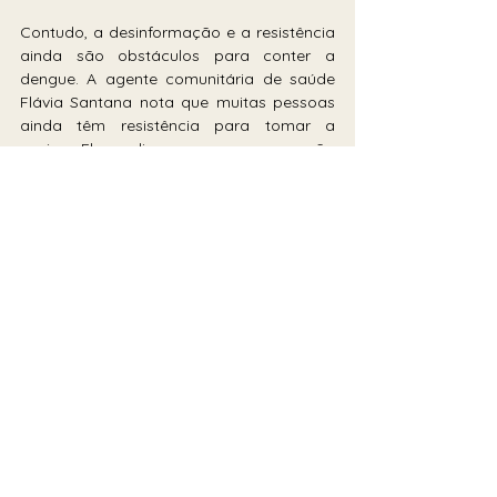
Contudo, a desinformação e a resistência 
ainda são obstáculos para conter a 
dengue. A agente comunitária de saúde 
Flávia Santana nota que muitas pessoas 
ainda têm resistência para tomar a 
vacina. Ela explica que as pessoas não 
estão confiantes em se vacinar, pois 
associam erroneamente o ato ao 
agravamento de doenças anteriores.
A falta de conhecimento sobre as faixas 
etárias prioritárias também é um 
problema. Pedro José Mariano, de 71 
anos, relata que sua família — que inclui 
pessoas de 13 a 78 anos de idade — não 
tomou a vacina porque não tinha 
conhecimento da faixa etária. Ele conta 
que ao se informar na Clínica da Família 
sobre as pendências na sua vacinação 
lhe disseram que não havia. Outro fator 