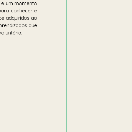
s e um momento 
para conhecer e 
 adquiridos ao 
prendizados que 
luntária. 