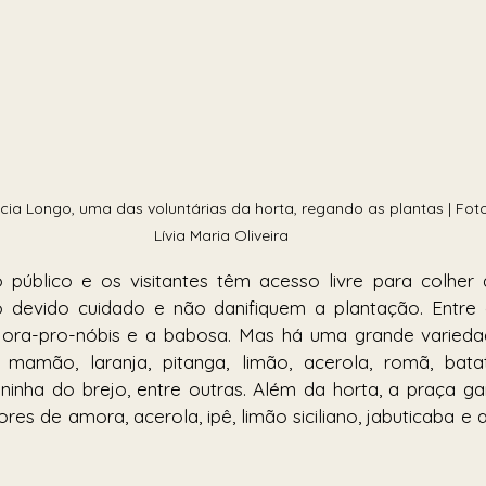
cia Longo, uma das voluntárias da horta, regando as plantas | Foto
Lívia Maria Oliveira
 público e os visitantes têm acesso livre para colher 
evido cuidado e não danifiquem a plantação. Entre a
 ora-pro-nóbis e a babosa. Mas há uma grande variedad
mamão, laranja, pitanga, limão, acerola, romã, batata
aninha do brejo, entre outras. Além da horta, a praça 
es de amora, acerola, ipê, limão siciliano, jabuticaba e 