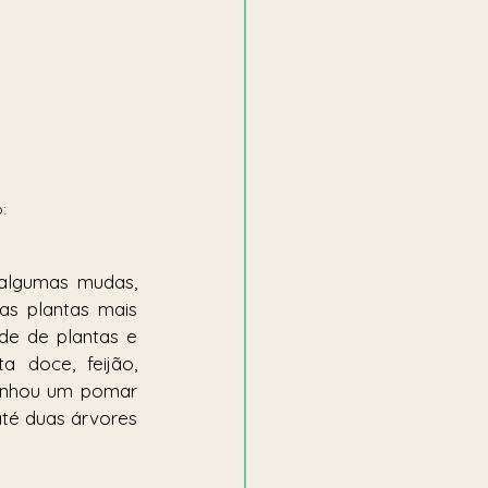
: 
algumas mudas, 
s plantas mais 
e de plantas e 
 doce, feijão, 
ganhou um pomar 
até duas árvores 