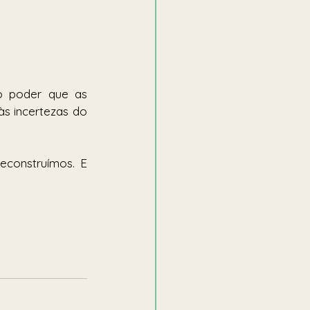
 
o poder que as 
s incertezas do 
construímos. E 