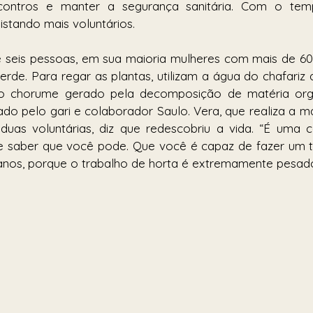
ncontros e manter a segurança sanitária. Com o temp
stando mais voluntários.
e seis pessoas, em sua maioria mulheres com mais de 60
rde. Para regar as plantas, utilizam a água do chafariz d
o chorume gerado pela decomposição de matéria orgâni
ado pelo gari e colaborador Saulo. Vera, que realiza a m
uas voluntárias, diz que redescobriu a vida. “É uma c
e saber que você pode. Que você é capaz de fazer um t
nos, porque o trabalho de horta é extremamente pesado”