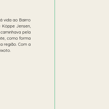
 vida ao Bairro 
e Köppe Jensen, 
caminhava pela 
nte, como forma 
 região. Com a 
ixoto. 