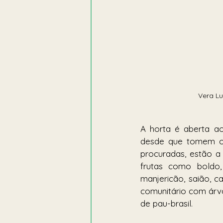
Vera Lu
A horta é aberta ao
desde que tomem o d
procuradas, estão a
frutas como boldo, 
manjericão, saião, c
comunitário com árvor
de pau-brasil. 