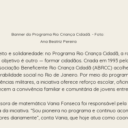
Banner do Programa Rio Criança Cidadã. - Foto: 
Ana Beatriz Pereira
peito e solidariedade: no Programa Rio Criança Cidadã, a r
o objetivo é outro — formar cidadãos. Criada em 1993 p
Associação Beneficente Rio Criança Cidadã (ABRCC) acolh
rabilidade social no Rio de Janeiro. Por meio do progr
ias militares, a iniciativa oferece reforço escolar, oficin
ecem a convivência familiar e comunitária de jovens entre
sora de matemática Vania Fonseca foi responsável pela 
da iniciativa. “Sou pioneira no programa e continuo ac
ores diariamente”, conta Vania, que hoje atua como coo