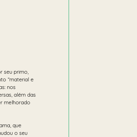
r seu primo, 
to “material e 
as: nos 
rsas, além das 
ter melhorado 
rama, que 
mudou o seu 