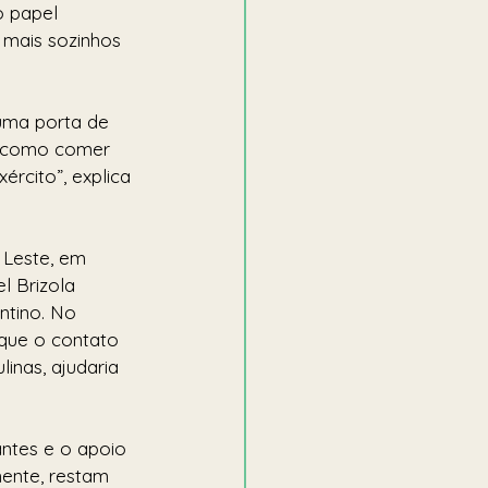
 papel 
 mais sozinhos 
uma porta de 
as como comer 
rcito”, explica 
 Leste, em 
 Brizola 
ntino. No 
 que o contato 
linas, ajudaria 
ntes e o apoio 
ente, restam 