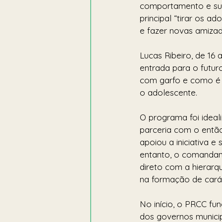
comportamento e sua
principal “tirar os 
e fazer novas amizad
Lucas Ribeiro, de 16
entrada para o futuro
com garfo e como é o
o adolescente.
O programa foi idea
parceria com o então
apoiou a iniciativa e
entanto, o comandant
direto com a hierarqu
na formação de carát
No início, o PRCC fu
dos governos municip