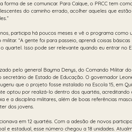
 forma de se comunicar. Para Caíque, o PRCC tem como
adolescentes do caminho errado, acolher aqueles que estão
es.”
 anos, participa há poucos meses e vê o programa como 
 militar. “A gente foi para passeio, aprendi coisas básic
 quartel. Isso pode ser relevante quando eu entrar no Exé
lizado pelo general Bayma Denys, do Comando Militar do
 secretário de Estado de Educação. O governador Leonel
 sugeriu que o projeto fosse instalado na Escola 15, em Qui
e optou por realizá-lo dentro dos quartéis, acreditando
ia e a disciplina militares, além de boas referências mascu
er dos jovens.
ncionava em 12 quartéis. Com a adesão de novos participa
al e estadual, esse número chegou a 18 unidades. Atualm