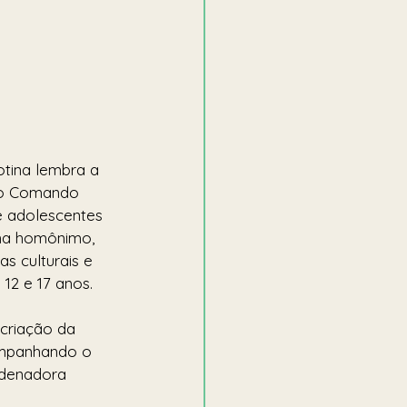
otina lembra a 
elo Comando 
e adolescentes 
ama homônimo, 
as culturais e 
 12 e 17 anos.
criação da 
ompanhando o 
rdenadora 