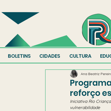
SOBRE
EQUIPE
AU
BOLETINS
CIDADES
CULTURA
EDU
Ana Beatriz Pereir
Programa 
reforço es
Iniciativa Rio Crian
vulnerabilidade 