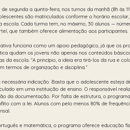
de segunda a quinta-feira, nos turnos da manhã (8h às 11
dolescentes são matriculados conforme o horário escolar, 
a escola. Cada turma tem, no máximo, 30 alunos — númer
artel, que também oferece alimentação aos participantes.
ciativa funciona como um apoio pedagógico, já que os pr
ica ajudam os jovens não apenas nos conteúdos básico
as da escola. “A princípio, a ideia era tirá-los da rua e co
m termos de organização e disciplina.”
é necessária indicação. Basta que o adolescente esteja de
iculado em uma instituição de ensino. O responsável reali
ão da documentação. Por falta de estrutura, o program
flito com a lei. Alunos com pelo menos 80% de frequênc
nsal.
rtuguês e matemática, o programa oferece educação físic