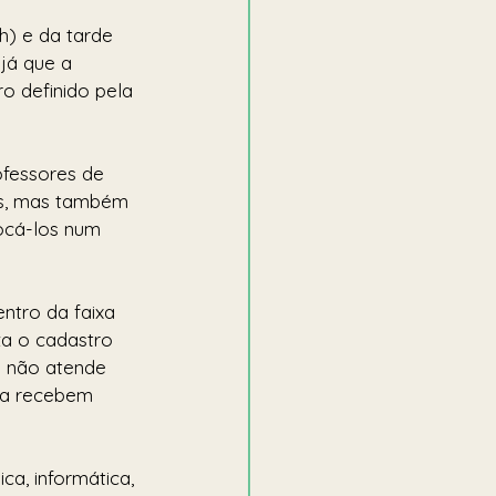
h) e da tarde 
já que a 
o definido pela 
ofessores de 
s, mas também 
locá-los num 
ntro da faixa 
za o cadastro 
a não atende 
ia recebem 
a, informática, 