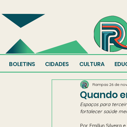
SOBRE
EQUIPE
AU
BOLETINS
CIDADES
CULTURA
EDU
Rampas
26 de nov
Quando e
Espaços para terceir
fortalecer saúde men
Por Emillyn Silveira e