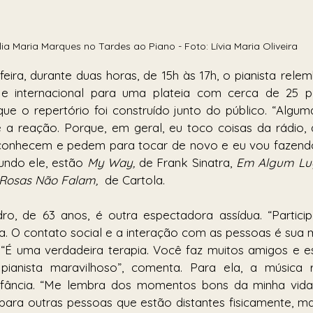
lia Maria Marques no Tardes ao Piano - Foto: Lívia Maria Oliveira
eira, durante duas horas, de 15h às 17h, o pianista relem
e internacional para uma plateia com cerca de 25 pe
e o repertório foi construído junto do público. “Algum
 a reação. Porque, em geral, eu toco coisas da rádio, d
onhecem e pedem para tocar de novo e eu vou fazendo”, 
undo ele, estão 
My Way,
 de Frank Sinatra, 
Rosas Não Falam, 
 de Cartola. 
ro, de 63 anos, é outra espectadora assídua. “Particip
rma. O contato social e a interação com as pessoas é sua 
 “É uma verdadeira terapia. Você faz muitos amigos e e
ianista maravilhoso”, comenta. Para ela, a música 
fância. “Me lembra dos momentos bons da minha vida,
 para outras pessoas que estão distantes fisicamente, m