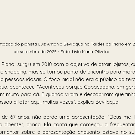
tação do pianista Luiz Antonio Bevilaqua no Tardes ao Piano em 2
de setembro de 2025 - Foto: Lívia Maria Oliveira
o Piano  surgiu em 2018 com o objetivo de atrair lojistas,
 o shopping, mas se tornou ponto de encontro para mor
a pessoas idosas. O foco inicial não era o público da terc
ua, aconteceu. “Aconteceu porque Copacabana, em geral,
êm muito para cá. E quando viram e descobriram que tinh
assou a lotar aqui, muitas vezes”, explica Bevilaqua.
, de 67 anos, não perde uma apresentação. “Deus me liv
ica doente”, brinca. Ela conta que começou a frequenta
omentar sobre a apresentação enquanto estava no su