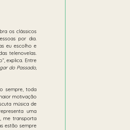
bra os clássicos 
ssoas por dia. 
as eu escolho e 
as telenovelas. 
explica. Entre 
Em Algum Lugar do Passado, 
o sempre, toda 
maior motivação 
scuta música de 
representa uma 
 me transporta 
as estão sempre 