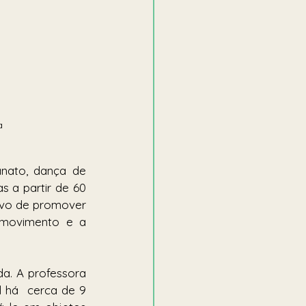
a
nato, dança de 
 a partir de 60 
ivo de promover 
 movimento e a 
a. A professora 
 há  cerca de 9 