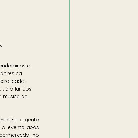
6 
 condôminos e 
adores da 
eira idade, 
 é o lar dos 
a música ao 
re! Se a gente 
r o evento após 
permercado, no 