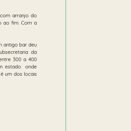
com arranjo do 
 ao fim. Com a 
 antigo bar deu 
bsecretaria da 
ntre 300 a 400 
m estado  onde 
é um dos locais 