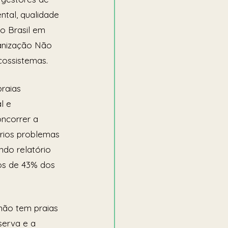
ntal, qualidade 
o Brasil em 
anização Não 
cossistemas.
raias 
l e 
ncorrer a 
érios problemas 
do relatório 
os de 43% dos 
não tem praias 
serva e a 