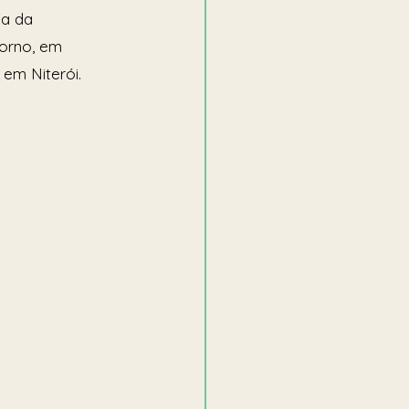
ga da 
orno, em 
em Niterói. 