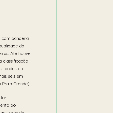
s com bandeira 
qualidade da 
eiras. Até houve 
 classificação 
as praias do 
ais seis em 
a Praia Grande).
for 
mento ao 
 gestores de 