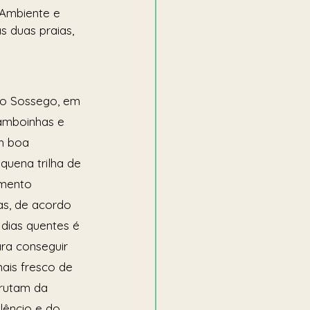
Ambiente e 
 duas praias, 
do Sossego, em 
Camboinhas e 
m boa 
quena trilha de 
amento 
s, de acordo 
dias quentes é 
ra conseguir 
is fresco de 
rutam da 
lêncio e do 