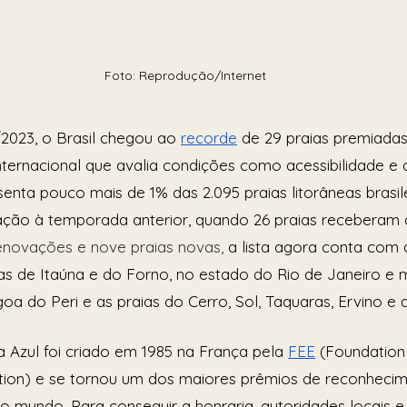
Foto: Reprodução/Internet
023, o Brasil chegou ao 
recorde
 de 29 praias premiada
internacional que avalia condições como acessibilidade e 
enta pouco mais de 1% das 2.095 praias litorâneas brasil
ção à temporada anterior, quando 26 praias receberam a
renovações e nove praias novas, 
a lista agora conta com 
s de Itaúna e do Forno, no estado do Rio de Janeiro e m
oa do Peri e as praias do Cerro, Sol, Taquaras, Ervino e 
Azul foi criado em 1985 na França pela 
FEE
 (Foundation 
tion) e se tornou um dos maiores prêmios de reconheci
no mundo. Para conseguir a honraria, autoridades locais e