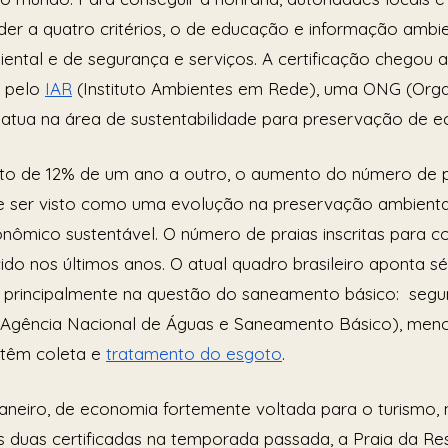
der a quatro critérios, o de educação e informação ambie
ental e de segurança e serviços. A certificação chegou a
 pelo 
IAR
 (Instituto Ambientes em Rede), uma ONG (Org
atua na área de sustentabilidade para preservação de e
to de 12% de um ano a outro, o aumento do número de p
de ser visto como uma evolução na preservação ambienta
ômico sustentável. O número de praias inscritas para co
do nos últimos anos. O atual quadro brasileiro aponta s
 principalmente na questão do saneamento básico:  segun
(Agência Nacional de Águas e Saneamento Básico), men
s têm coleta e 
tratamento do esgoto
. 
aneiro, de economia fortemente voltada para o turismo, 
s duas certificadas na temporada passada, a Praia da Re