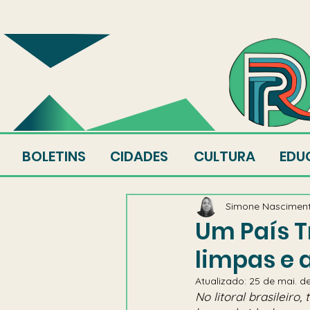
SOBRE
EQUIPE
AU
BOLETINS
CIDADES
CULTURA
EDU
Simone Nascimen
Um País T
limpas e 
Atualizado:
25 de mai. d
No litoral brasileir