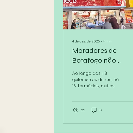
4 de dez. de 2025
∙
4
min
Moradores de
Botafogo não
querem mais
Ao longo dos 1,8
farmácias
quilômetros da rua, há
19 farmácias, muitas
vezes uma vizinha da
outra. Isso equivale a,
aproximadamente, 1
estabelecimento a cada
25
0
minuto e meio.