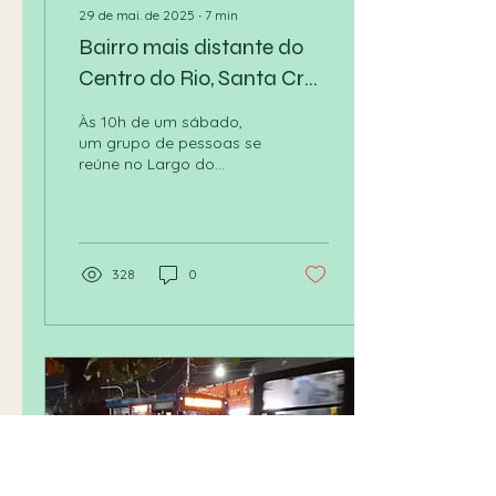
29 de mai. de 2025
∙
7
min
Bairro mais distante do
Centro do Rio, Santa Cruz
oferece história e passeio
Às 10h de um sábado,
turístico
um grupo de pessoas se
reúne no Largo do
Bodegão, em Santa Cruz,
na Zona Oeste do Rio de
Janeiro, e começa um
passeio turístico pelo
bairro mais distante do
328
0
centro da cidade.