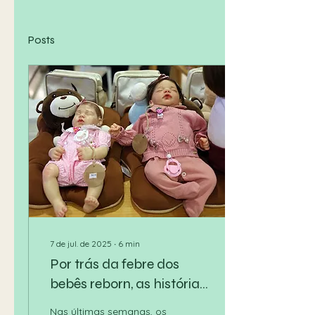
Posts
7 de jul. de 2025
∙
6
min
Por trás da febre dos
bebês reborn, as histórias
de artesãs que ganham a
Nas últimas semanas, os