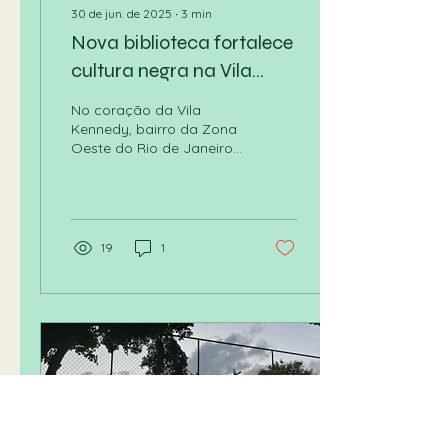
30 de jun. de 2025
∙
3
min
Nova biblioteca fortalece
cultura negra na Vila
Kennedy
No coração da Vila
Kennedy, bairro da Zona
Oeste do Rio de Janeiro,
foi inaugurada a
Biblioteca Esperança
Garcia, um espaço
cultural afrocentrado
criado pelo Modu
19
1
(Movimento Desabafo
Urbano), ONG que
promove atividades
culturais na região.