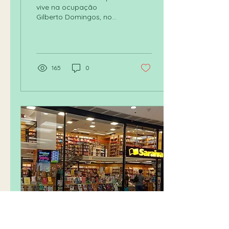
vive na ocupação
Gilberto Domingos, no
centro do Rio de Janeiro
No bairro da Lapa, no
centro do Rio de
Janeiro,...
165
0