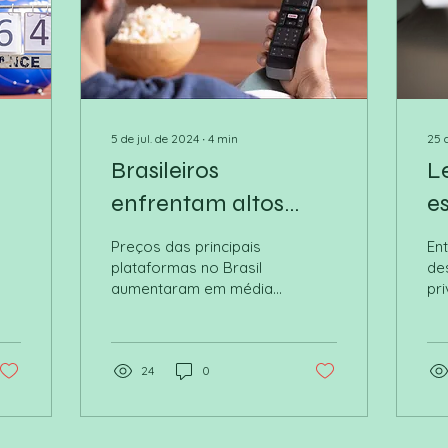
5 de jul. de 2024
∙
4
min
25 
Brasileiros
L
enfrentam altos
e
custos para acessar
t
Preços das principais
En
serviços de
re
plataformas no Brasil
de
aumentaram em média
pr
streaming
42% nos últimos três
us
anos
vo
24
0