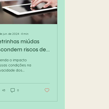
de jun. de 2024
∙
4
min
etrinhas miúdas
scondem riscos de
ermos de uso das
tenda o impacto
des sociais
ssas condições na
ivacidade dos
uários — e por que
cê precisa ler tudo
43
0