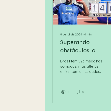
8 de jul. de 2024
∙
4
min
Superando
obstáculos: o
caminho dos
Brasil tem 523 medalhas
brasileiros até as
somadas, mas atletas
enfrentam dificuldades
Olimpíadas e
diárias para treinar e
Paralimpíadas
competir em alto nível
18
0