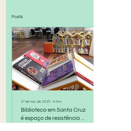
Posts
27 de nov. de 2025
∙
4
min
Biblioteca em Santa Cruz
é espaço de resistência e
luta pelo direito de ler
Com mais de 2 mil livros,