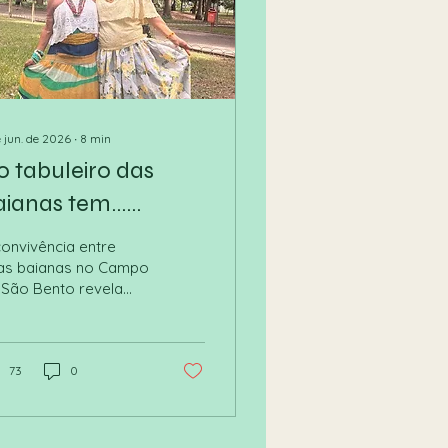
e jun. de 2026
∙
8
min
o tabuleiro das
aianas tem…
oopetição
convivência entre
as baianas no Campo
 São Bento revela
mo pequenos
gócios podem
escer em parceria,
m transformar a
73
0
ncorrência em
alidade