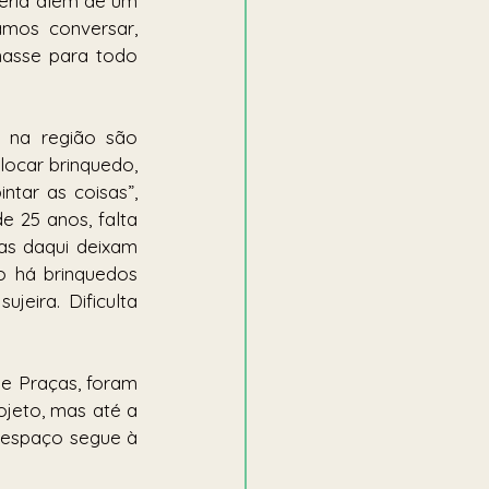
eria além de um 
mos conversar, 
asse para todo 
na região são 
ocar brinquedo, 
ar as coisas”, 
 25 anos, falta 
as daqui deixam 
 há brinquedos 
eira. Dificulta 
e Praças, foram 
jeto, mas até a 
 espaço segue à 