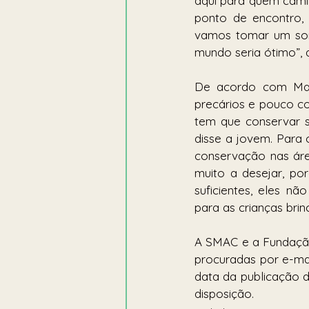
aqui para quem camin
ponto de encontro,
vamos tomar um sorv
mundo seria ótimo”, 
De acordo com Mari
precários e pouco c
tem que conservar s
disse a jovem. Para 
conservação nas área
muito a desejar, po
suficientes, eles nã
para as crianças brin
A SMAC e a Fundação 
procuradas por e-mai
data da publicação 
disposição.