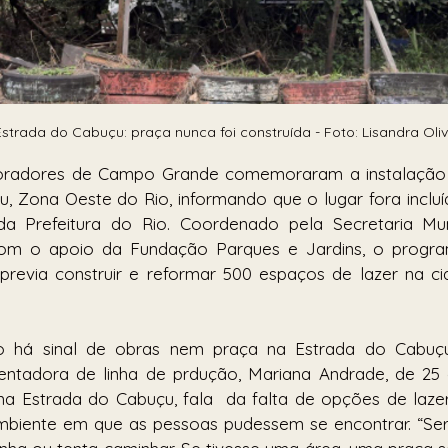
strada do Cabuçu: praça nunca foi construída - Foto: Lisandra Oliv
moradores de Campo Grande comemoraram a instalação 
, Zona Oeste do Rio, informando que o lugar fora inclu
a Prefeitura do Rio. Coordenado pela Secretaria Mun
om o apoio da Fundação Parques e Jardins, o progra
revia construir e reformar 500 espaços de lazer na cid
 há sinal de obras nem praça na Estrada do Cabuçu.
mentadora de linha de prdução, Mariana Andrade, de 25 
a Estrada do Cabuçu, fala  da falta de opções de lazer 
biente em que as pessoas pudessem se encontrar. “Seria