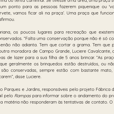
ha ou tenta caminhar. Se tivesse uma área, uma praça s
 um ponto para as pessoas fazerem piquenique ou 'va
ete, vamos ficar ali na praça’. Uma praça que funcion
afirmou.
ana, os poucos lugares para recreação que existem 
onservados. “Falta uma conservação porque não é só col
enão não adianta. Tem que cortar a grama. Tem que pint
outra moradora de Campo Grande, Luciere Cavalcante, de
s de lazer para a sua filha de 5 anos brincar. “As praç
rque geralmente os brinquedos estão destruídos, ou não
o são conservadas, sempre estão com bastante mato, suj
carem”, disse Luciere. 
Parques e Jardins, responsáveis pelo projeto Fábrica d
l pelo 
Rampas
 para informar sobre o andamento do pro
da matéria não responderam às tentativas de contato. O