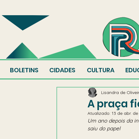
SOBRE
EQUIPE
AU
BOLETINS
CIDADES
CULTURA
EDU
Lisandra de Olivei
A praça f
Atualizado:
13 de abr. d
Um ano depois da in
saiu do papel