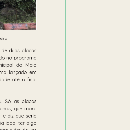
eira 
de duas placas 
ído no programa 
icipal do Meio 
ma lançado em 
ade até o final 
 Só as placas 
anos, que mora 
e diz que seria 
 ideal ter algo 