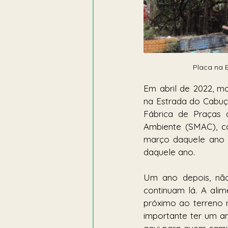
Placa na E
Em abril de 2022, 
na Estrada do Cabuçu
Fábrica de Praças d
Ambiente (SMAC), c
março daquele ano p
daquele ano. 
Um ano depois, não
continuam lá. A ali
próximo ao terreno n
importante ter um am