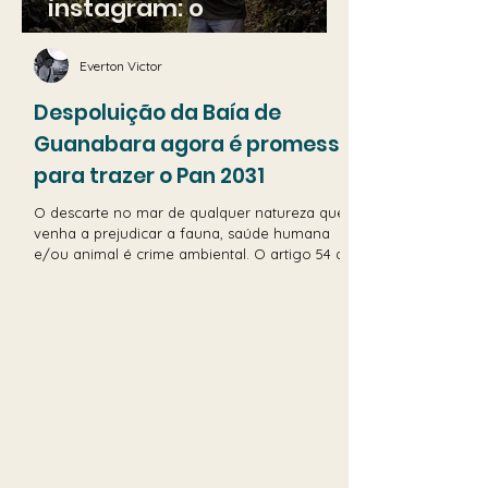
instagram: o
renascimento do café
Everton Victor
no Noroeste do Rio
Despoluição da Baía de
Guanabara agora é promessa
para trazer o Pan 2031
O descarte no mar de qualquer natureza que
venha a prejudicar a fauna, saúde humana
e/ou animal é crime ambiental. O artigo 54 da
Lei 9.605/98 prevê penas de até cinco de
reclusão, além de multas, a depender da
intensidade dos danos causados.