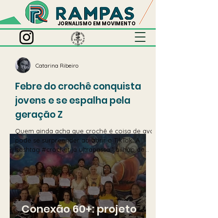
JORNALISMO EM MOVIMENTO
Catarina Ribeiro
Febre do crochê conquista
jovens e se espalha pela
geração Z
Quem ainda acha que crochê é coisa de avó
pode se surpreender ao abrir o TikTok. A
hashtag #crochet já ultrapassa 1 bilhão de
visualizações, impulsionada por tutoriais,
desafios criativos e vídeos de “faça você
mesmo”.
Conexão 60+: projeto