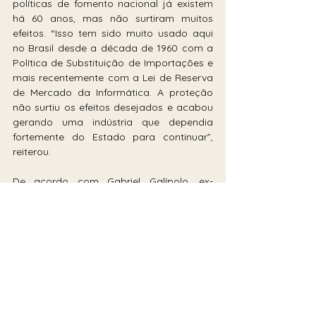
políticas de fomento nacional já existem 
há 60 anos, mas não surtiram muitos 
efeitos. “Isso tem sido muito usado aqui 
no Brasil desde a década de 1960 com a 
Política de Substituição de Importações e 
mais recentemente com a Lei de Reserva 
de Mercado da Informática. A proteção 
não surtiu os efeitos desejados e acabou 
gerando uma indústria que dependia 
fortemente do Estado para continuar”, 
reiterou.
De acordo com Gabriel Galípolo, ex-
secretário-executivo do ministério da 
Fazenda, em entrevista ao podcast “O 
Assunto" 
(https://g1.globo.com/podcast/o-
assunto/noticia/2023/04/13/galipolo-diz-
que-nao-havera-novo-imposto-apenas-
combate-a-sonegacao-na-venda-em-
sites-chineses.ghtml) , isso "não muda 
nada" para quem compra de maneira 