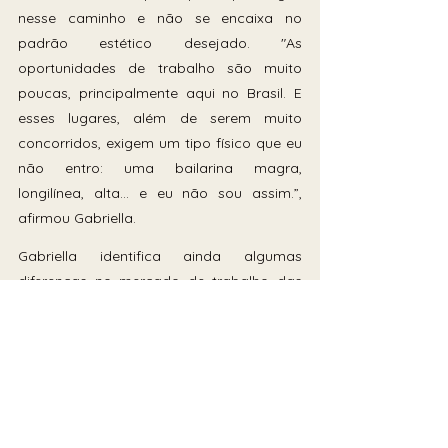
nesse caminho e não se encaixa no 
padrão estético desejado. "As 
oportunidades de trabalho são muito 
poucas, principalmente aqui no Brasil. E 
esses lugares, além de serem muito 
concorridos, exigem um tipo físico que eu 
não entro: uma bailarina magra, 
longilínea, alta… e eu não sou assim.”, 
afirmou Gabriella. 
Gabriella identifica ainda algumas 
diferenças no mercado de trabalho das 
duas áreas - dança e educação física - 
sobretudo na baixa possibilidade de se 
manter somente com a arte. Por isso 
optou pela faculdade, em busca de 
segurança. E diz que, por não considerar 
sua área artística valorizada no Brasil, 