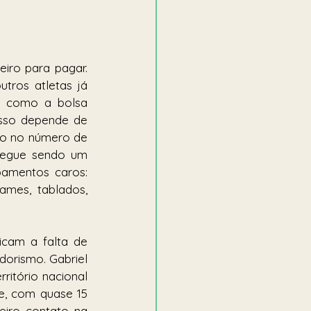
iro para pagar. 
tros atletas já 
, como a bolsa 
isso depende de 
o no número de 
segue sendo um 
pamentos caros: 
mes, tablados, 
icam a falta de 
orismo. Gabriel 
ritório nacional 
e, com quase 15 
iro contato na 