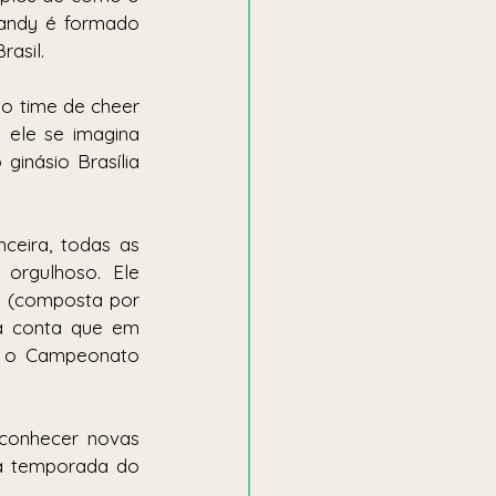
Xandy é formado 
asil. 
o time de cheer 
 ele se imagina 
inásio Brasília 
ceira, todas as 
orgulhoso. Ele 
a (composta por 
a conta que em 
e o Campeonato 
conhecer novas 
da temporada do 