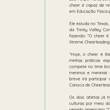
cheer é capaz de rea
em Educação Física p
Ele estuda no Texas,
da Trinity Valley C
fazendo: “O cheer é 
Xtreme Cheerleading 
“Hoje, o cheer é li
minhas práticas esp
compete no time bras
meninos e meninas 
breve irá participa
Carioca de Cheerlead
Os dois atletas já 
culturas por meio d
seriado americano “C