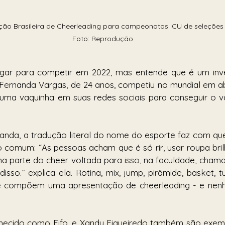
leção Brasileira de Cheerleading para campeonatos ICU de seleções 
Foto: Reprodução
gar para competir em 2022, mas entende que é um inve
. Fernanda Vargas, de 24 anos, competiu no mundial em abr
z uma vaquinha em suas redes sociais para conseguir o va
nda, a tradução literal do nome do esporte faz com que
 comum: “As pessoas acham que é só rir, usar roupa bril
ma parte do cheer voltada para isso, na faculdade, chama
sso.” explica ela. Rotina, mix, jump, pirâmide, basket, 
 compõem uma apresentação de cheerleading - e nenh
conhecido como Fifo, e Xandy Figueiredo também são exe