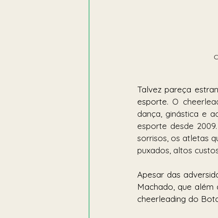
C
Talvez pareça estra
esporte. 
O cheerlea
dança, ginástica e 
esporte desde 2009
sorrisos, os atletas
puxados, altos custos
Apesar das adversida
Machado, que além de
cheerleading do Bota