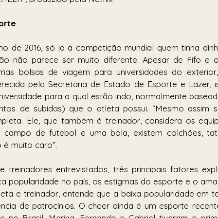
orte
ano de 2016, só ia à competição mundial quem tinha dinhe
ão não parece ser muito diferente. Apesar de Fifo e ou
umas bolsas de viagem para universidades do exterior
erecida pela Secretaria de Estado de Esporte e Lazer, 
niversidade para a qual estão indo, normalmente basead
ntos de subidas) que o atleta possui. “Mesmo assim 
ompleta. Ele, que também é treinador, considera os equi
 campo de futebol e uma bola, existem colchões, tata
 é muito caro”.
 treinadores entrevistados, três principais fatores expl
ca popularidade no país, os estigmas do esporte e o amad
leta e treinador, entende que a baixa popularidade em ter
ência de patrocínios. O cheer ainda é um esporte recent
 no Brasil. Marina, Fernanda e Gabriel tiveram o prime