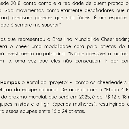
esde 2018, conta como é a realidade de quem pratica o 
a. São movimentos completamente desafiadores que n
ão) precisam parecer que são fáceis. É um esporte 
ntade é sempre me superar”.
tas que representou o Brasil no Mundial de Cheerleading
dera o cheer uma modalidade cara para atletas do t
 investimento ou patrocínio. “Não é acessível a muitos 
rem lá, uma vez que eles não conseguem ir por con
 
Rampas 
o edital do “projeto” -  como os cheerleader
ição da equipe nacional. De acordo com a “Etapa 4 F”,
 do próximo mundial, que será em 2025, é de R$ 12 a 18 m
uipes mistas e all girl (apenas mulheres), restringindo 
ra essas equipes entre 16 a 24 atletas. 