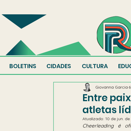
SOBRE
EQUIPE
AU
BOLETINS
CIDADES
CULTURA
EDU
Giovanna Garcia
6
Entre paix
atletas lí
Atualizado:
10 de jun. de
Cheerleading é of