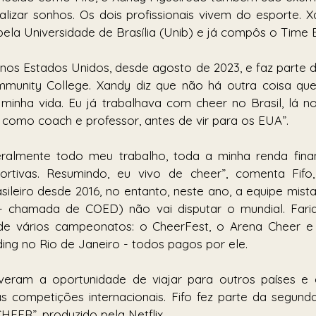
lizar sonhos. Os dois profissionais vivem do esporte. 
ela Universidade de Brasília (Unib) e já compôs o Time Br
 nos Estados Unidos, desde agosto de 2023, e faz parte d
ommunity College. Xandy diz que não há outra coisa que
minha vida. Eu já trabalhava com cheer no Brasil, lá no g
como coach e professor, antes de vir para os EUA”. 
teralmente todo meu trabalho, toda a minha renda finan
ortivas. Resumindo, eu vivo de cheer”, comenta Fifo, 
ileiro desde 2016, no entanto, neste ano, a equipe mist
- chamada de COED) não vai disputar o mundial. Fari
r de vários campeonatos: o CheerFest, o Arena Cheer 
ing no Rio de Janeiro - todos pagos por ele. 
tiveram a oportunidade de viajar para outros países e 
as competições internacionais. Fifo fez parte da segun
HEER”, produzido pela Netflix. 