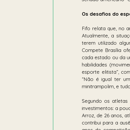
Os desafios do esp
Fifo relata que, no 
Atualmente, a situaç
terem utilizado alg
Compete Brasília of
cada estado ou da u
habilidades (movime
esporte elitista”, c
“Não é igual ter um
minitrampolim, e tudo
Segundo os atletas e
investimentos: a pou
Arroz, de 26 anos, at
contribui para a aus
anos de competições