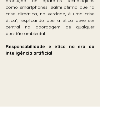
produção de aparatos tecnológicos 
como smartphones. Salmi afirma que “a 
crise climática, na verdade, é uma crise 
ética”, explicando que a ética deve ser 
central na abordagem de qualquer 
questão ambiental.
Responsabilidade e ética na era da 
inteligência artificial
A Alphabet, empresa controladora do 
Google, registrou lucro líquido de US$ 