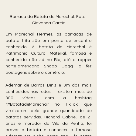
Barraca da Batata de Marechal. Foto: 
Giovanna Garcia
Em Marechal Hermes, as barracas de 
batata frita são um ponto de encontro 
conhecido. A batata de Marechal é 
Patrimônio Cultural Material, famosa e 
conhecida não só no Rio, até o rapper 
norte-americano Snoop Dogg já fez 
postagens sobre o comércio.
Ademar de Barros Diniz é um dos mais 
conhecidos nas redes — existem mais de 
800 vídeos com a hashtag 
“#BatatadeMarechal” no TikTok, que 
viralizaram pela grande quantidade de 
batatas servidas. Richard Gabriel, de 21 
anos e morador da Vila da Penha, foi 
provar a batata e conhecer o famoso 
Ademar em junho deste ano. Ele conta 