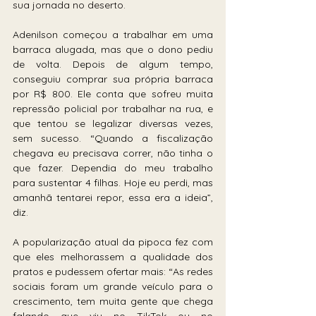
sua jornada no deserto.
Adenilson começou a trabalhar em uma 
barraca alugada, mas que o dono pediu 
de volta. Depois de algum tempo, 
conseguiu comprar sua própria barraca 
por R$ 800. Ele conta que sofreu muita 
repressão policial por trabalhar na rua, e 
que tentou se legalizar diversas vezes, 
sem sucesso. “Quando a fiscalização 
chegava eu precisava correr, não tinha o 
que fazer. Dependia do meu trabalho 
para sustentar 4 filhas. Hoje eu perdi, mas 
amanhã tentarei repor, essa era a ideia”, 
diz.
A popularização atual da pipoca fez com 
que eles melhorassem a qualidade dos 
pratos e pudessem ofertar mais: “As redes 
sociais foram um grande veículo para o 
crescimento, tem muita gente que chega 
falando que viu no TikTok ou no 