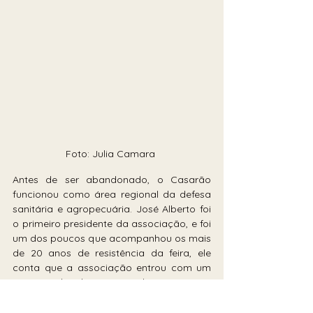
Foto: Julia Camara 
Antes de ser abandonado, o Casarão 
funcionou como área regional da defesa 
sanitária e agropecuária. José Alberto foi 
o primeiro presidente da associação, e foi 
um dos poucos que acompanhou os mais 
de 20 anos de resistência da feira, ele 
conta que a associação entrou com um 
processo legal para reivindicar a cessão 
do espaço. “A gente tá nesse processo de 
reivindicar, nós entramos com um 