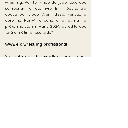
wrestling. Por ter vindo do judô, teve que 
se recriar na luta livre. Em Tóquio, ela 
quase participou. Além disso, venceu o 
ouro no Pan-Americano e foi ótima no 
pré-olímpico. Em Paris 2024, acredito que 
terá um ótimo resultado”.
WWE e o wrestling profissional
Se tratando de wrestling profissional, 
apesar de apresentarem o mesmo nome, 
são completamente distintos. Enquanto o 
olímpico funciona realmente como uma 
luta, o profissional é conhecido por ser 
uma forma de entretenimento, ou então, 
“um show de televisão".
Esse tipo de entretenimento é feito por 
uma empresa, onde lutadores encarnam 
personagens fictícios e bem 
característicos. No México, se chama 