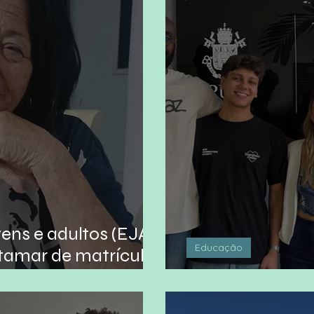
ens e adultos (EJA)
Educação
tamar de matrículas
Com o carioquê