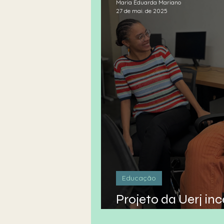
Maria Eduarda Mariano
27 de mai. de 2025
Educação
Projeto da Uerj in
negras a se tornar