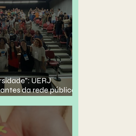
rsidade”: UERJ
antes da rede pública
ior