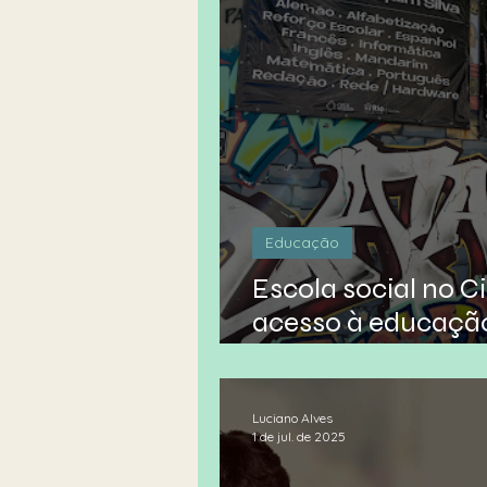
Educação
Escola social no C
acesso à educação
convivência na La
Luciano Alves
1 de jul. de 2025