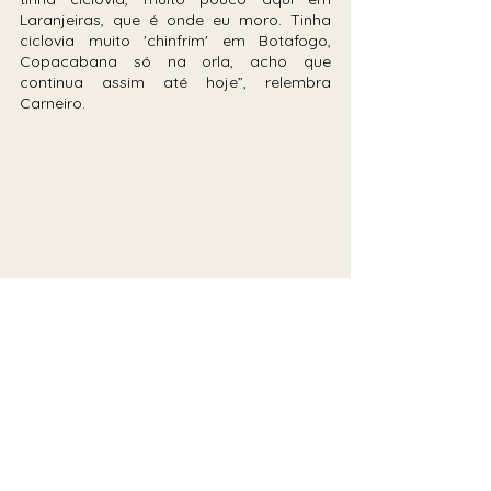
Laranjeiras, que é onde eu moro. Tinha 
ciclovia muito 'chinfrim' em Botafogo, 
Copacabana só na orla, acho que 
continua assim até hoje”, relembra 
Carneiro.
Ciclovia na Avenida Atlântica em 
Copacabana. Foto: iStock
De acordo com o mapa de ciclovias do 
Rio de Janeiro, a cidade possui cerca de 