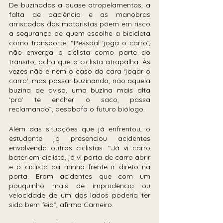
De buzinadas a quase atropelamentos, a 
falta de paciência e as manobras 
arriscadas dos motoristas põem em risco 
a segurança de quem escolhe a bicicleta 
como transporte. “Pessoal ‘joga o carro’, 
não enxerga o ciclista como parte do 
trânsito, acha que o ciclista atrapalha. Às 
vezes não é nem o caso do cara ‘jogar o 
carro’, mas passar buzinando, não aquela 
buzina de aviso, uma buzina mais alta 
‘pra’ te encher o saco, passa 
reclamando”, desabafa o futuro biólogo.
Além das situações que já enfrentou, o 
estudante já presenciou acidentes 
envolvendo outros ciclistas. “Já vi carro 
bater em ciclista, já vi porta de carro abrir 
e o ciclista da minha frente ir direto na 
porta. Eram acidentes que com um 
pouquinho mais de imprudência ou 
velocidade de um dos lados poderia ter 
sido bem feio”, afirma Carneiro.