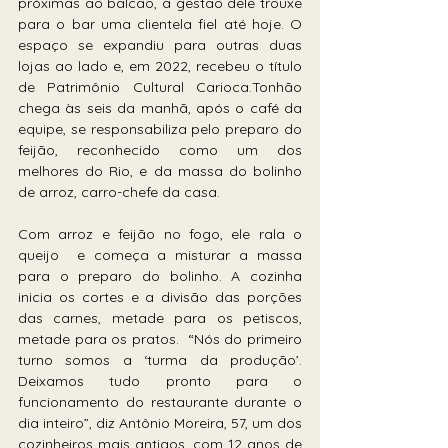
próximas ao balcão, a gestão dele trouxe 
para o bar uma clientela fiel até hoje. O 
espaço se expandiu para outras duas 
lojas ao lado e, em 2022, recebeu o título 
de Patrimônio Cultural Carioca.Tonhão 
chega às seis da manhã, após o café da 
equipe, se responsabiliza pelo preparo do 
feijão, reconhecido como um dos 
melhores do Rio, e da massa do bolinho 
de arroz, carro-chefe da casa.
Com arroz e feijão no fogo, ele rala o 
queijo  e começa a misturar a massa 
para o preparo do bolinho. A cozinha 
inicia os cortes e a divisão das porções 
das carnes, metade para os petiscos, 
metade para os pratos.  “Nós do primeiro 
turno somos a ‘turma da produção’. 
Deixamos tudo pronto para o 
funcionamento do restaurante durante o 
dia inteiro”, diz Antônio Moreira, 57, um dos 
cozinheiros mais antigos, com 12 anos de 