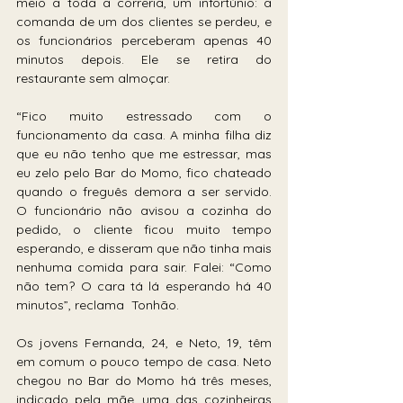
meio a toda a correria, um infortúnio: a 
comanda de um dos clientes se perdeu, e 
os funcionários perceberam apenas 40 
minutos depois. Ele se retira do 
restaurante sem almoçar.
“Fico muito estressado com o 
funcionamento da casa. A minha filha diz 
que eu não tenho que me estressar, mas 
eu zelo pelo Bar do Momo, fico chateado 
quando o freguês demora a ser servido. 
O funcionário não avisou a cozinha do 
pedido, o cliente ficou muito tempo 
esperando, e disseram que não tinha mais 
nenhuma comida para sair. Falei: “Como 
não tem? O cara tá lá esperando há 40 
minutos”, reclama  Tonhão.
Os jovens Fernanda, 24, e Neto, 19, têm 
em comum o pouco tempo de casa. Neto 
chegou no Bar do Momo há três meses, 
indicado pela mãe, uma das cozinheiras 