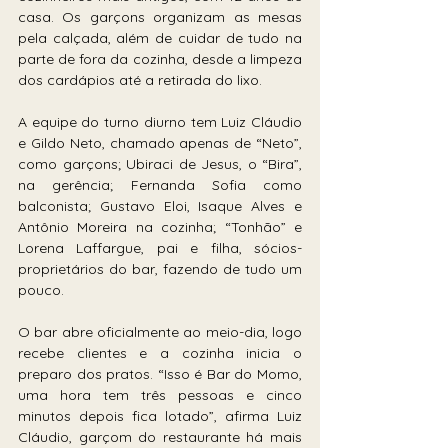
casa. Os garçons organizam as mesas 
pela calçada, além de cuidar de tudo na 
parte de fora da cozinha, desde a limpeza 
dos cardápios até a retirada do lixo.
A equipe do turno diurno tem Luiz Cláudio 
e Gildo Neto, chamado apenas de “Neto”, 
como garçons; Ubiraci de Jesus, o “Bira”, 
na gerência; Fernanda Sofia como 
balconista; Gustavo Eloi, Isaque Alves e 
Antônio Moreira na cozinha; “Tonhão” e 
Lorena Laffargue, pai e filha, sócios-
proprietários do bar, fazendo de tudo um 
pouco.
O bar abre oficialmente ao meio-dia, logo 
recebe clientes e a cozinha inicia o 
preparo dos pratos. “Isso é Bar do Momo, 
uma hora tem três pessoas e cinco 
minutos depois fica lotado”, afirma Luiz 
Cláudio, garçom do restaurante há mais 