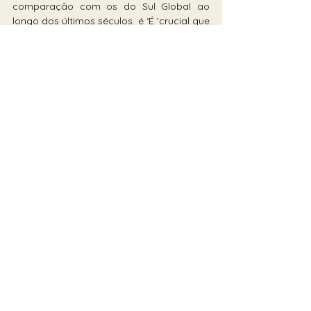
comparação com os do Sul Global ao 
longo dos últimos séculos. é ‘É ’crucial que 
os países desenvolvidos reconheçam sua 
responsabilidade na exploração dos 
países menos desenvolvidos e 
proporcionem não apenas auxílio, mas 
sim uma retribuição significativa para 
enfrentar a desigualdade e os impactos 
das mudanças climáticas’’, afirma Simões, 
enfatizando a importância da justiça 
histórica e da redistribuição de recursos 
como parte do esforço global para 
promover a equidade e a 
sustentabilidade.
O Grupo dos Vinte e a preparação 
brasileira