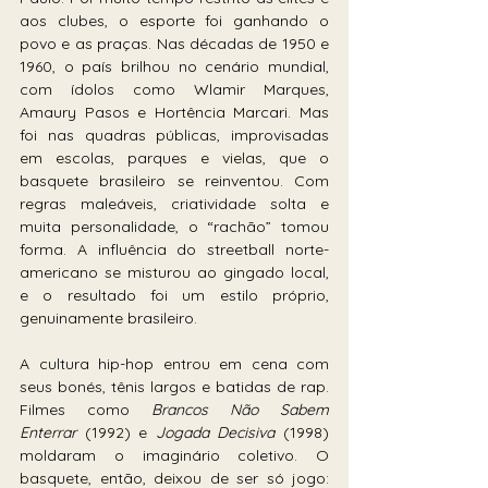
aos clubes, o esporte foi ganhando o 
povo e as praças. Nas décadas de 1950 e 
1960, o país brilhou no cenário mundial, 
com ídolos como Wlamir Marques, 
Amaury Pasos e Hortência Marcari. Mas 
foi nas quadras públicas, improvisadas 
em escolas, parques e vielas, que o 
basquete brasileiro se reinventou. Com 
regras maleáveis, criatividade solta e 
muita personalidade, o “rachão” tomou 
forma. A influência do streetball norte-
americano se misturou ao gingado local, 
e o resultado foi um estilo próprio, 
genuinamente brasileiro.
A cultura hip-hop entrou em cena com 
seus bonés, tênis largos e batidas de rap. 
Filmes como 
Brancos Não Sabem 
Enterrar
 (1992) e 
Jogada Decisiva
 (1998) 
moldaram o imaginário coletivo. O 
basquete, então, deixou de ser só jogo: 