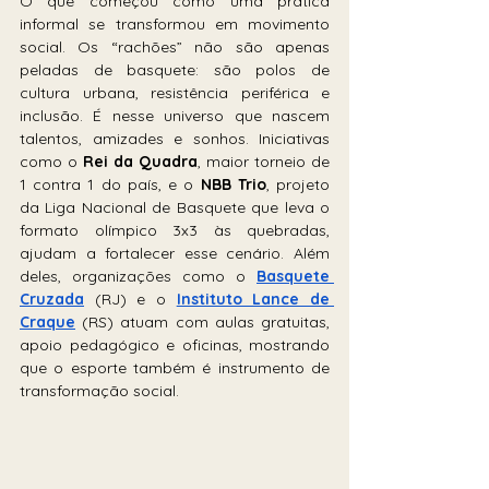
O que começou como uma prática 
informal se transformou em movimento 
social. Os “rachões” não são apenas 
peladas de basquete: são polos de 
cultura urbana, resistência periférica e 
inclusão. É nesse universo que nascem 
talentos, amizades e sonhos. Iniciativas 
como o 
Rei da Quadra
, maior torneio de 
1 contra 1 do país, e o 
NBB Trio
, projeto 
da Liga Nacional de Basquete que leva o 
formato olímpico 3x3 às quebradas, 
ajudam a fortalecer esse cenário. Além 
deles, organizações como o 
Basquete 
Cruzada
 (RJ) e o 
Instituto Lance de 
Craque
 (RS) atuam com aulas gratuitas, 
apoio pedagógico e oficinas, mostrando 
que o esporte também é instrumento de 
transformação social.