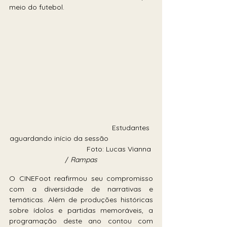
meio do futebol.
                                                  Estudantes 
aguardando início da sessão                      
                                      Foto: Lucas Vianna 
/ 
Rampas
O CINEFoot reafirmou seu compromisso 
com a diversidade de narrativas e 
temáticas. Além de produções históricas 
sobre ídolos e partidas memoráveis, a 
programação deste ano contou com 