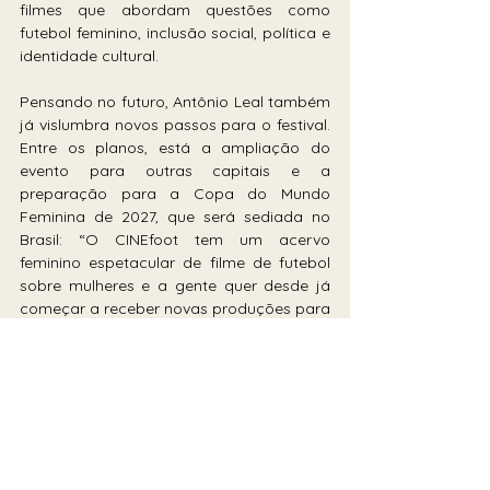
filmes que abordam questões como 
futebol feminino, inclusão social, política e 
identidade cultural. 
Pensando no futuro, Antônio Leal também 
já vislumbra novos passos para o festival. 
Entre os planos, está a ampliação do 
evento para outras capitais e a 
preparação para a Copa do Mundo 
Feminina de 2027, que será sediada no 
Brasil: “O CINEfoot tem um acervo 
feminino espetacular de filme de futebol 
sobre mulheres e a gente quer desde já 
começar a receber novas produções para 
que a gente possa compor a 
programação linda. A Copa do Mundo é 
daqui a 2 anos no Brasil, tá na porta”, 
afirmou.