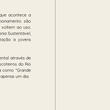
que acontece a 
cionamento são 
 voltem ao uso. 
a Sustentável, 
ação a jovens 
tal através de 
coteiros do Rio 
a como “Grande 
 apenas um dia.