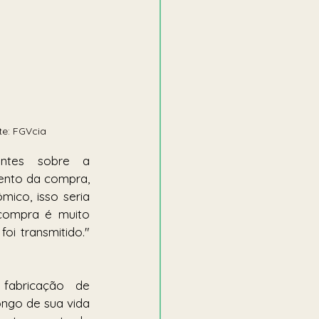
te: FGVcia
ntes sobre a 
nto da compra, 
ico, isso seria 
compra é muito 
i transmitido." 
fabricação  de 
go de sua vida 