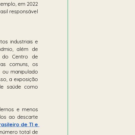
emplo, em 2022 
sil responsável 
s industriais e 
dmio, além de 
r do Centro de 
ras comuns, os 
 ou manipulado 
sso, a exposição 
de saúde como 
ernos e menos 
os ao descarte 
ileiro de TI e 
número total de 