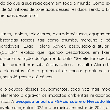
pido do que a sua reciclagem em todo o mundo. Como ex
de 62 milhões de toneladas desses resíduos, sendo o Bra
neladas desse total. 
ares, tablets, televisores, eletrodomésticos, equipamento
stâncias tóxicas, tais como chumbo, mercúrio e cá
gradáveis. Lúcia Helena Xavier, pesquisadora titula
 (CETEM), explica que, quando descartados em lixei
ausar a poluição da água e do solo. "Se ele for aberto
os, pode liberar substâncias tóxicas", ressalta. Além di
s elementos têm o potencial de causar problemas 
, neurológicas e até câncer.
da produção desses equipamentos, cada vez mais mod
 elemento a agravar os impactos ambientais relacionad
icos. A 
pesquisa anual da FGVcia sobre o Mercado Bras
revelou que, entre 2023 e o primeiro semestre de 2024, o 