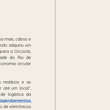
a mais, cabos e 
do adquiriu um 
ara a Circoola, 
dade do Rio de 
onomia circular 
 resíduos e as 
 até um local”, 
e logística da 
agendamentos 
o de eletrônicos 