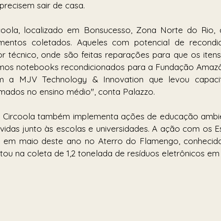
recisem sair de casa. 
oola, localizado em Bonsucesso, Zona Norte do Rio, 
mentos coletados. Aqueles com potencial de recondi
r técnico, onde são feitas reparações para que os itens
os notebooks recondicionados para a Fundação Amazôni
 a MJV Technology & Innovation que levou capacit
rmados no ensino médio", conta Palazzo. 
 Circoola também implementa ações de educação ambien
das junto às escolas e universidades. A ação com os Es
da em maio deste ano no Aterro do Flamengo, conhecid
ltou na coleta de 1,2 tonelada de resíduos eletrônicos em