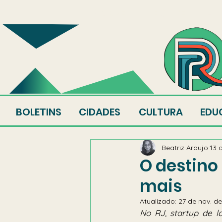
SOBRE
EQUIPE
AU
BOLETINS
CIDADES
CULTURA
EDU
Beatriz Araujo
13 
O destino
mais
Atualizado:
27 de nov. d
No RJ, startup de l