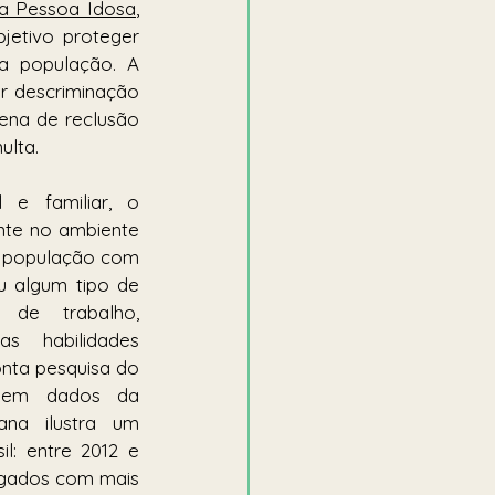
da Pessoa Idosa
, 
jetivo proteger 
a população. A 
r descriminação 
pena de reclusão 
lta. 
e familiar, o 
te no ambiente 
a população com 
u algum tipo de 
de trabalho, 
s habilidades 
nta pesquisa do 
em dados da 
ana ilustra um 
l: entre 2012 e 
gados com mais 