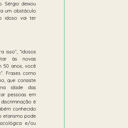
. Sérgio deixou 
a um obstáculo 
idoso vai ter 
 isso”, “idosos 
ar às novas 
m 50 anos, você 
”. Frases como 
o, que consiste 
na idade das 
ar pessoas em 
 discriminação é 
bém conhecido 
 etarismo pode 
icológica e/ou 