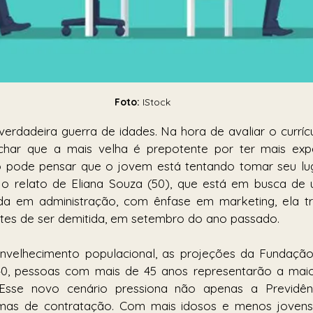
Foto:
 IStock
erdadeira guerra de idades. Na hora de avaliar o curríc
ar que a mais velha é prepotente por ter mais exper
 pode pensar que o jovem está tentando tomar seu lu
é o relato de Eliana Souza (50), que está em busca de
a em administração, com ênfase em marketing, ela t
ntes de ser demitida, em setembro do ano passado.
elhecimento populacional, as projeções da Fundação 
40, pessoas com mais de 45 anos representarão a maior
 Esse novo cenário pressiona não apenas a Previdênc
as de contratação. Com mais idosos e menos jovens c