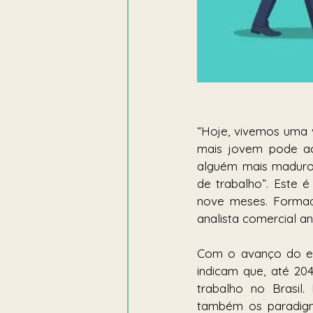
“Hoje, vivemos uma v
mais jovem pode ach
alguém mais maduro
de trabalho”. Este 
nove meses. Formad
analista comercial a
Com o avanço do env
indicam que, até 20
trabalho no Brasil.
também os paradigm