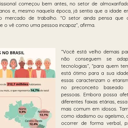
ofissional começou bem antes, no setor de almoxarifado
anos e, mesmo naquela época, já sentia que a idade er
 mercado de trabalho. “O setor ainda pensa que o 
e o vê como uma pessoa incapaz”, afirma.
“Você está velho demais para
não conseguem se adapt
tecnologias”, “para quem te
está ótimo para a sua idade
essas caracterizam o etarism
no preconceito baseado 
pessoas. Embora possa afet
diferentes faixas etárias, essa
mais comum em idosos. Tam
como idadismo ou ageísmo, o
ocorrer de forma verbal, ps