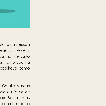
ulo, uma pessoa 
iência. Porém, 
gar no mercado 
 um emprego há 
rabalhava como 
Getulio Vargas 
ia da força de 
ia Social, mas 
ontribuindo, o 