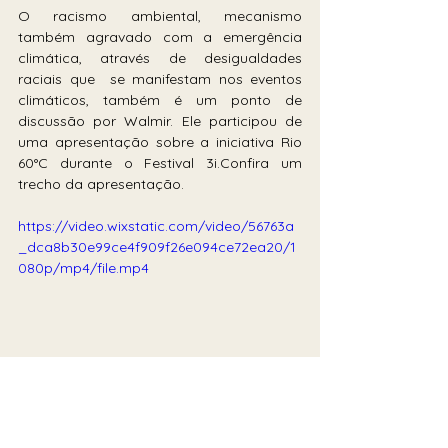
O racismo ambiental, mecanismo 
também agravado com a emergência 
climática, através de desigualdades 
raciais que  se manifestam nos eventos 
climáticos, também é um ponto de 
discussão por Walmir. Ele participou de 
uma apresentação sobre a iniciativa Rio 
60°C durante o Festival 3i.Confira um 
trecho da apresentação.
https://video.wixstatic.com/video/56763a
_dca8b30e99ce4f909f26e094ce72ea20/1
080p/mp4/file.mp4
O projeto Rio 60 °C analisa indicadores 
socioeconômicos, como renda, taxa de 