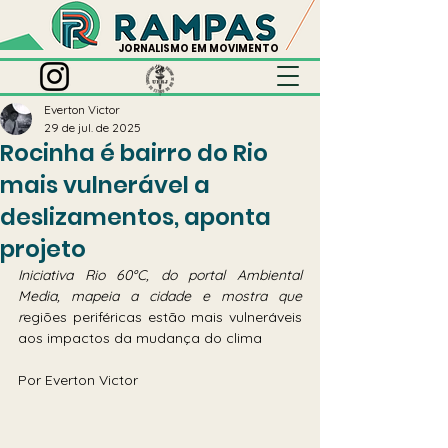
JORNALISMO EM MOVIMENTO
Everton Victor
29 de jul. de 2025
Rocinha é bairro do Rio
mais vulnerável a
deslizamentos, aponta
projeto
Iniciativa Rio 60°C, do portal Ambiental 
Media, mapeia a cidade e mostra que 
r
egiões periféricas estão mais vulneráveis 
aos impactos da mudança do clima
Por Everton Victor