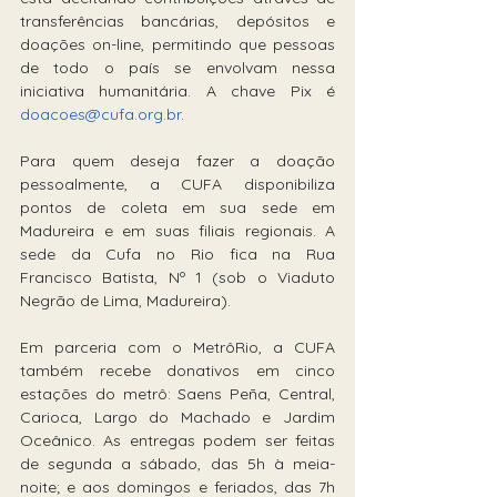
transferências bancárias, depósitos e 
doações on-line, permitindo que pessoas 
de todo o país se envolvam nessa 
iniciativa humanitária. A chave Pix é 
doacoes@cufa.org.br
.
Para quem deseja fazer a doação 
pessoalmente, a CUFA disponibiliza 
pontos de coleta em sua sede em 
Madureira e em suas filiais regionais. A 
sede da Cufa no Rio fica na Rua 
Francisco Batista, Nº 1 (sob o Viaduto 
Negrão de Lima, Madureira).
Em parceria com o MetrôRio, a CUFA 
também recebe donativos em cinco 
estações do metrô: Saens Peña, Central, 
Carioca, Largo do Machado e Jardim 
Oceânico. As entregas podem ser feitas 
de segunda a sábado, das 5h à meia-
noite; e aos domingos e feriados, das 7h 