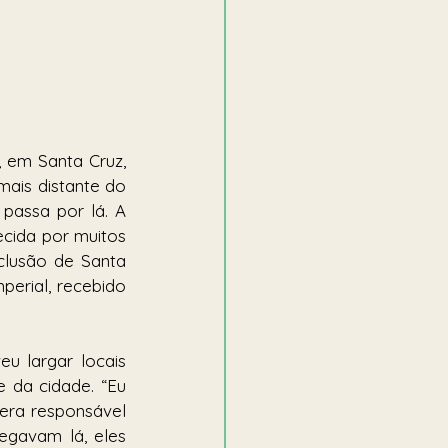
                   
em Santa Cruz, 
ais distante do 
assa por lá. A 
cida por muitos 
clusão de Santa 
erial, recebido 
u largar locais 
 da cidade. “Eu 
ra responsável 
egavam lá, eles 