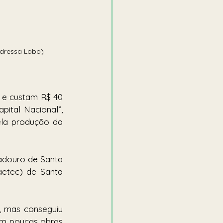
ndressa Lobo)
 e custam R$ 40 
ital Nacional”, 
la produção da 
douro de Santa 
etec) de Santa 
, mas conseguiu 
om poucas obras 