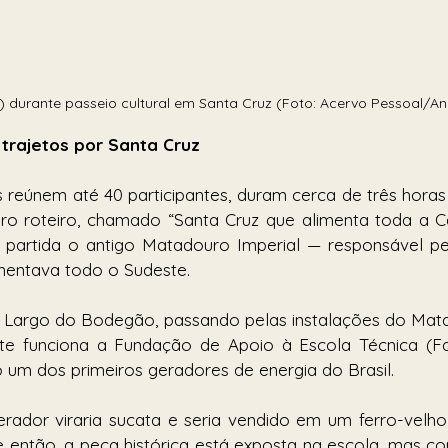
a) durante passeio cultural em Santa Cruz (Foto: Acervo Pessoal/A
s trajetos por Santa Cruz
os reúnem até 40 participantes, duram cerca de três horas
ro roteiro, chamado “Santa Cruz que alimenta toda a Cap
artida o antigo Matadouro Imperial — responsável pe
mentava todo o Sudeste.
 Largo do Bodegão, passando pelas instalações do Mata
te funciona a Fundação de Apoio à Escola Técnica (Fa
o um dos primeiros geradores de energia do Brasil.
rador viraria sucata e seria vendido em um ferro-velho
 então, a peça histórica está exposta na escola, mas c