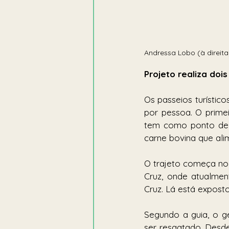
Andressa Lobo (à direit
Projeto realiza doi
Os passeios turístic
por pessoa. O primei
tem como ponto de p
carne bovina que ali
O trajeto começa no
Cruz, onde atualmen
Cruz. Lá está expost
Segundo a guia, o ge
ser resgatado. Desde