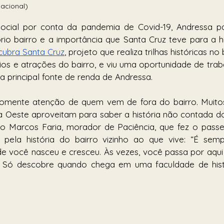
Nacional)
cial por conta da pandemia de Covid-19, Andressa pa
io bairro e a importância que Santa Cruz teve para a his
ubra Santa Cruz
, projeto que realiza trilhas históricas no
ícios e atrações do bairro, e viu uma oportunidade de trab
a principal fonte de renda de Andressa.
omente atenção de quem vem de fora do bairro. Muito
 Oeste aproveitam para saber a história não contada do 
co Marcos Faria, morador de Paciência, que fez o passeio
e pela história do bairro vizinho ao que vive: “É sem
e você nasceu e cresceu. Às vezes, você passa por aqui
o. Só descobre quando chega em uma faculdade de hist