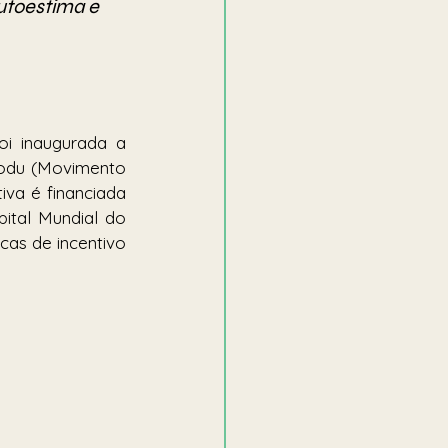
utoestima e 
i inaugurada a 
Modu (Movimento 
va é financiada 
tal Mundial do 
cas de incentivo 