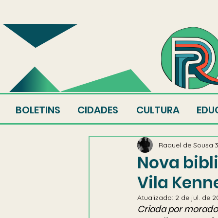
SOBRE
EQUIPE
AU
BOLETINS
CIDADES
CULTURA
EDU
Raquel de Sousa
3
Nova bibl
Vila Kenn
Atualizado:
2 de jul. de 
Criada por morador