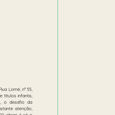
Rua Lomé, nº 55, 
tulos infantis, 
o, o desafio da 
stante atenção, 
0 obras é só o 