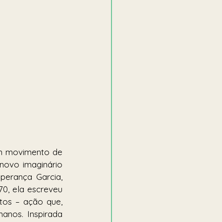
um movimento de 
ovo imaginário 
erança Garcia, 
0, ela escreveu 
tos – ação que, 
nos. Inspirada 