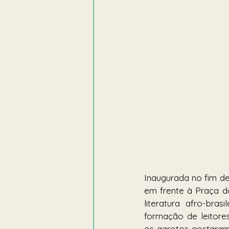
Inaugurada no fim de 
em frente à Praça do
literatura afro-bra
formação de leitore
os garotos gostaram