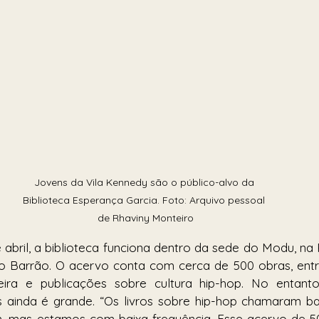
Jovens da Vila Kennedy são o público-alvo da 
Biblioteca Esperança Garcia. Foto: Arquivo pessoal 
de Rhaviny Monteiro
abril, a biblioteca funciona dentro da sede do Modu, na 
 Barrão. O acervo conta com cerca de 500 obras, entre tí
sileira e publicações sobre cultura hip-hop. No entant
s ainda é grande. “Os livros sobre hip-hop chamaram ba
, mas estamos com baixa frequência. Esse acervo de 50