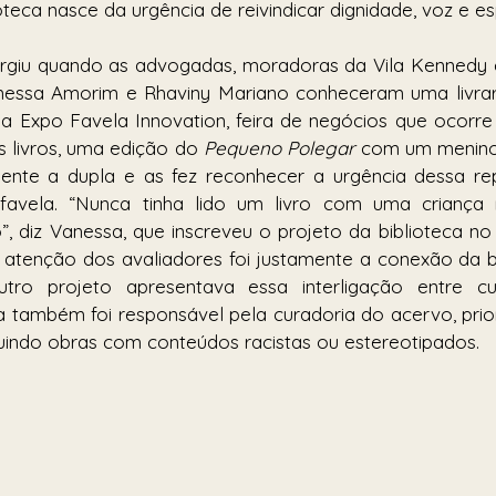
oteca nasce da urgência de reivindicar dignidade, voz e e
urgiu quando as advogadas, moradoras da Vila Kennedy e
ssa Amorim e Rhaviny Mariano conheceram uma livraria
na Expo Favela Innovation, feira de negócios que ocorr
s livros, uma edição do 
Pequeno Polegar
 com um menino 
nte a dupla e as fez reconhecer a urgência dessa repr
favela. “Nunca tinha lido um livro com uma criança 
, diz Vanessa, que inscreveu o projeto da biblioteca no e
atenção dos avaliadores foi justamente a conexão da bi
tro projeto apresentava essa interligação entre cu
 Ela também foi responsável pela curadoria do acervo, prio
uindo obras com conteúdos racistas ou estereotipados.