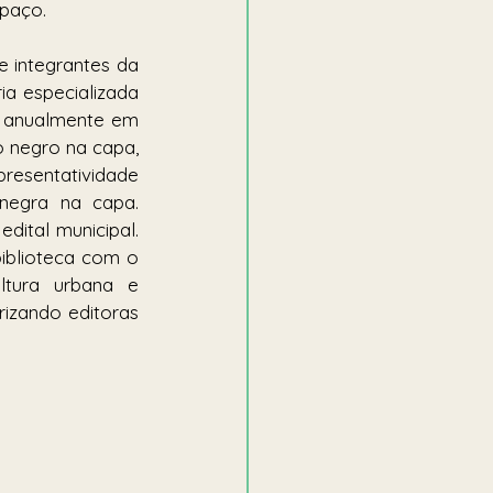
spaço.
 integrantes da 
 especializada 
e anualmente em 
negro na capa, 
esentatividade 
negra na capa. 
dital municipal. 
blioteca com o 
ltura urbana e 
rizando editoras 