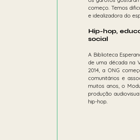
começo. Temos dificu
e idealizadora do es
Hip-hop, educ
social
A Biblioteca Esperan
de uma década na Vil
2014, a ONG começou
comunitários e asso
muitos anos, o Modu 
produção audiovisual
hip-hop.