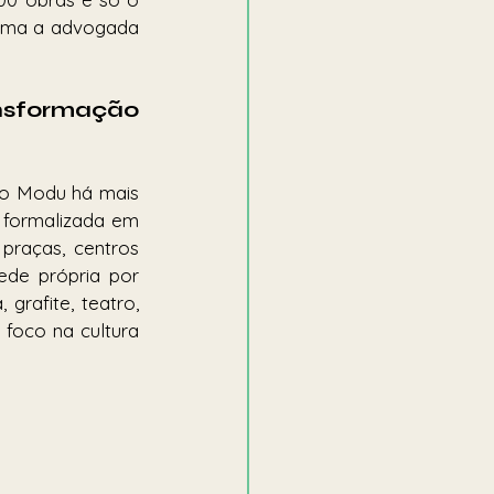
irma a advogada 
nsformação 
lo Modu há mais 
 formalizada em 
raças, centros 
de própria por 
rafite, teatro, 
foco na cultura 