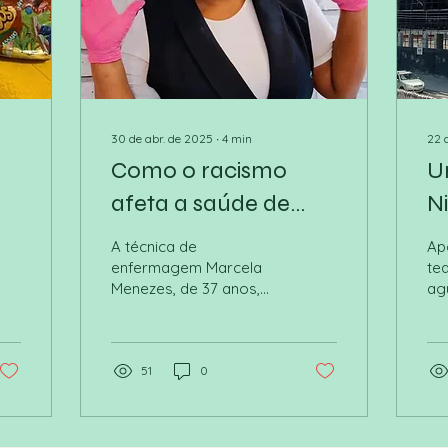
30 de abr. de 2025
∙
4
min
22 
Como o racismo
U
afeta a saúde de
Ni
pessoas negras
A técnica de
Ap
enfermagem Marcela
tea
Menezes, de 37 anos,
ag
ainda se lembra bem do
de
dia da gravidez do seu
fo
segundo filho. No pré-
lu
natal, ela tinha muitas
51
0
dores, sangrava e
sentia necessidade de
repouso.