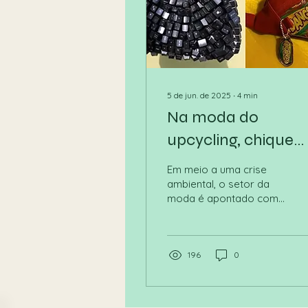
5 de jun. de 2025
∙
4
min
Na moda do
upcycling, chique
mesmo é reciclar
Em meio a uma crise
ambiental, o setor da
moda é apontado como
um dos vilões. De
acordo com o relatório
Fios da Moda, do
Instituto Modefica,
196
0
somente no Brasil, o lixo
produzido pela indústria
têxtil e de confecções