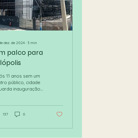
de dez. de 2024
∙
3
min
m palco para
lópolis
ós 11 anos sem um
tro público, cidade
uarda inauguração
 nova casa; anterior
i demolida para dar
gar a estacionamento
137
0