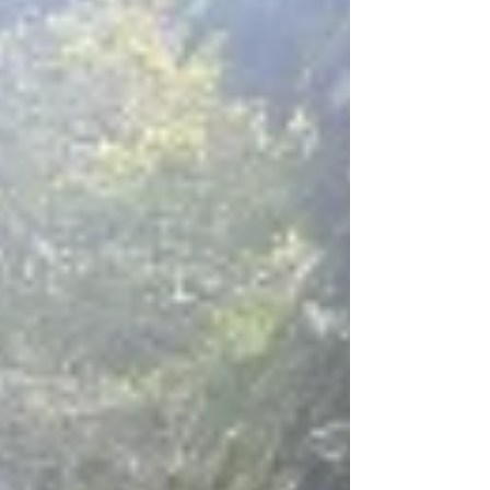
plásticos dá início a um processo que
mistura paciência e biotecnologia nas
lavouras do Noroeste do Rio de Janeiro.
Lá dentro, imersos sem oxigênio, os grãos
de café colhidos no momento exato da
maturação fermentam com o auxílio de
microorganismos