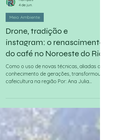
Rampas
4 de jun.
Meio Ambiente
Drone, tradição e
instagram: o renascimento
do café no Noroeste do Rio
Como o uso de novas técnicas, aliadas ao
conhecimento de gerações, transformou a
cafeicultura na região Por: Ana Julia
Silveira e Richard Gabriel Café Pelegrini
passando pela peneira — Reprodução:
Instagram O som do lacre dos barris